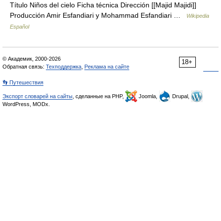
Título Niños del cielo Ficha técnica Dirección [[Majid Majidi]]
Producción Amir Esfandiari y Mohammad Esfandiari …
Wikipedia
Español
© Академик, 2000-2026
18+
Обратная связь:
Техподдержка
,
Реклама на сайте
👣 Путешествия
Экспорт словарей на сайты
, сделанные на PHP,
Joomla,
Drupal,
WordPress, MODx.